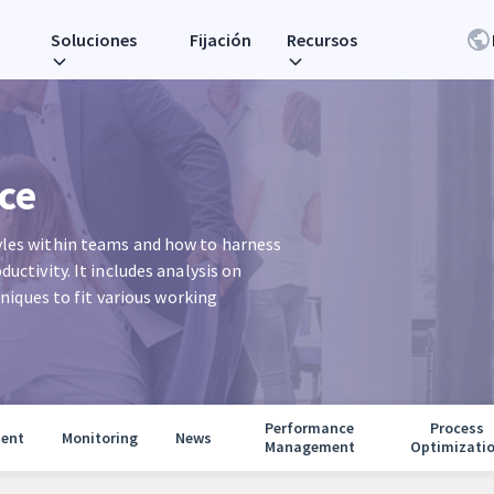
Soluciones
Fijación
Recursos
ce
yles within teams and how to harness
uctivity. It includes analysis on
ques to fit various working
Performance
Process
ent
Monitoring
News
Management
Optimizati