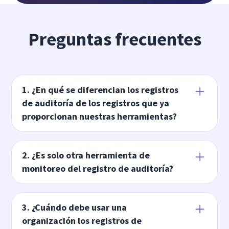
Preguntas frecuentes
1. ¿En qué se diferencian los registros
de auditoría de los registros que ya
proporcionan nuestras herramientas?
La mayoría de los sistemas generan sus propios
registros, pero permanecen aislados dentro de
2. ¿Es solo otra herramienta de
cada herramienta. Los registros de auditoría
monitoreo del registro de auditoría?
conectan la actividad entre sistemas vinculada
No. La supervisión tradicional de los registros
al trabajo real en un registro documentado.
de auditoría se centra en almacenar o revisar
3. ¿Cuándo debe usar una
los eventos a nivel del sistema en plataformas
organización los registros de
En lugar de cambiar de plataforma, los equipos