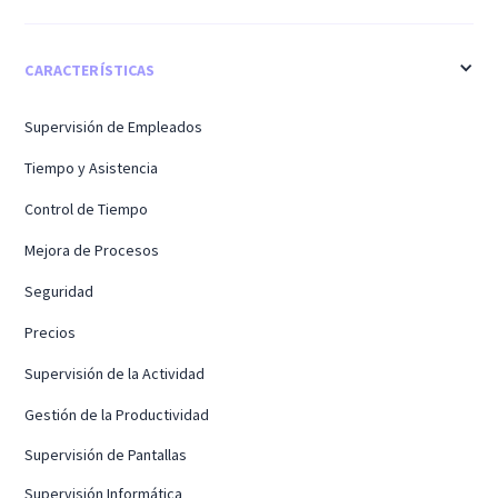
cronograma de investigación detallado y
alineado con el tiempo. Los registros de
CARACTERÍSTICAS
auditoría garantizan que los registros existan y
sean accesibles; la ciencia forense permite un
Supervisión de Empleados
análisis más profundo de los incidentes cuando
Tiempo y Asistencia
es necesario.
Control de Tiempo
Mejora de Procesos
Seguridad
Precios
Supervisión de la Actividad
Gestión de la Productividad
Supervisión de Pantallas
Supervisión Informática