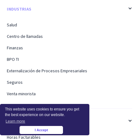
INDUSTRIAS
Salud
Centro de llamadas
Finanzas
BPO TI
Externalización de Procesos Empresariales
Seguros
Venta minorista
This website uses cookies to ensure you get
the best experience on our website.
CASOS DE USO
Learn more
I Accept
×
Horas Facturables