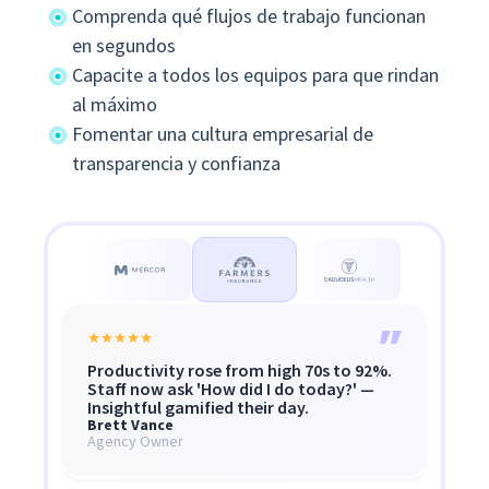
Comprenda qué flujos de trabajo funcionan
en segundos
Capacite a todos los equipos para que rindan
al máximo
Fomentar una cultura empresarial de
transparencia y confianza
Productivity rose from high 70s to 92%.
Insightful shows the when, where, and
“We scaled to 30,000+ contractors
Staff now ask 'How did I do today?' —
what of problems — not
without losing millions to work fraud.”
Insightful gamified their day.
micromanagement, but transparency.
Brett Vance
Shaun VanWeelden
Grant Knaggs
Agency Owner
Head of CX & Ops Mercor
COO, Caduceus Health