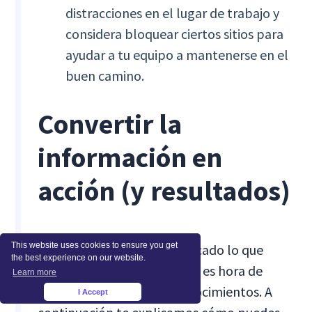
distracciones en el lugar de trabajo y
considera bloquear ciertos sitios para
ayudar a tu equipo a mantenerse en el
buen camino.
Convertir la
información en
acción (y resultados)
This website uses cookies to ensure you get
Una vez que haya diagnosticado lo que
the best experience on our website.
realmente está sucediendo, es hora de
Learn more
poner en práctica esos conocimientos. A
I Accept
×