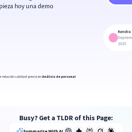
Empieza hoy una demo
Kendra 
Septem
2025
r relación calidad-precio en
Análisis de personal
Busy? Get a TLDR of this Page:
Summarize With AI