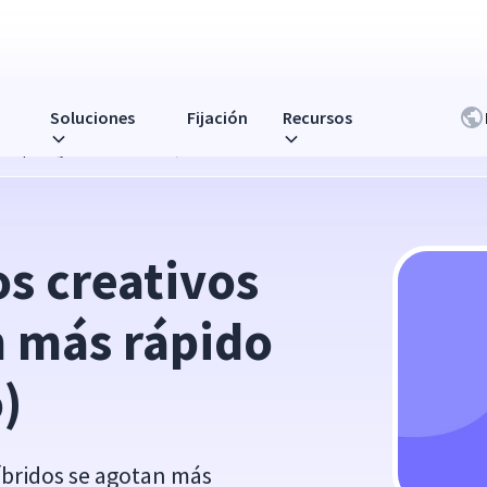
Soluciones
Fijación
Recursos
s rápido (y cómo detenerlo)
s creativos 
 más rápido 
)
íbridos se agotan más