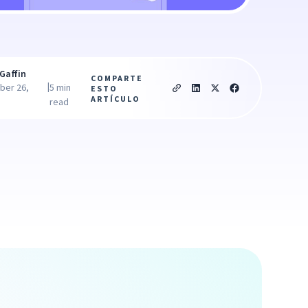
Gaffin
COMPARTE
|
ber 26,
5 min
ESTO
ARTÍCULO
read