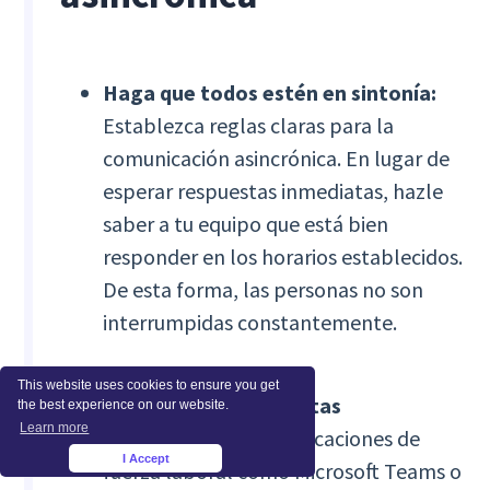
Haga que todos estén en sintonía:
Establezca reglas claras para la
comunicación asincrónica. En lugar de
esperar respuestas inmediatas, hazle
saber a tu equipo que está bien
responder en los horarios establecidos.
De esta forma, las personas no son
interrumpidas constantemente.
This website uses cookies to ensure you get
Adopte las herramientas
the best experience on our website.
Learn more
tecnológicas:
Usa aplicaciones de
I Accept
×
fuerza laboral como Microsoft Teams o