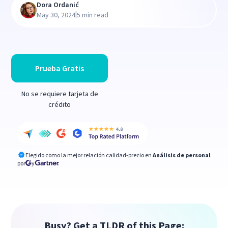
Dora Ordanić
|
May 30, 2024
5 min read
Prueba Gratis
No se requiere tarjeta de
crédito
Elegido como la mejor relación calidad-precio en
Análisis de personal
por
y
Busy? Get a TLDR of this Page: