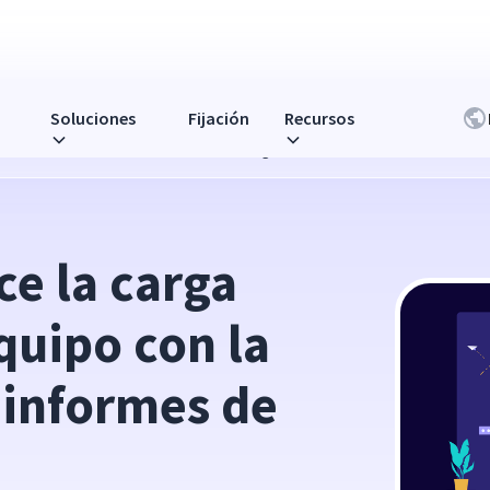
Soluciones
Fijación
Recursos
con la última función de informes de Insightful
e la carga 
quipo con la 
 informes de 