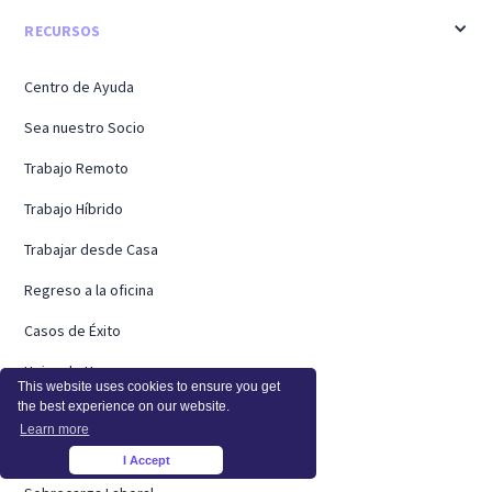
RECURSOS
Centro de Ayuda
Sea nuestro Socio
Trabajo Remoto
Trabajo Híbrido
Trabajar desde Casa
Regreso a la oficina
Casos de Éxito
Hojas de Horas
This website uses cookies to ensure you get
the best experience on our website.
Webinarios
Learn more
Investigación a Distancia
I Accept
×