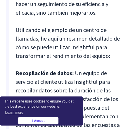
hacer un seguimiento de su eficiencia y
eficacia, sino también mejorarlos.
Utilizando el ejemplo de un centro de
llamadas, he aquí un resumen detallado de
cómo se puede utilizar Insightful para
transformar el rendimiento del equipo:
Recopilación de datos:
Un equipo de
servicio al cliente utiliza Insightful para
recopilar datos sobre la duración de las
llamadas, los índices de satisfacción de los
This website uses cookies to ensure you get
clientes y los tiempos de respuesta del
the best experience on our website.
Learn more
equipo. Estos datos se complementan con
I Accept
×
comentarios cualitativos de las encuestas a