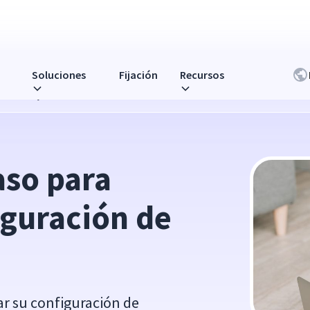
Soluciones
Fijación
Recursos
n de trabajo remoto
so para 
guración de 
ar su configuración de