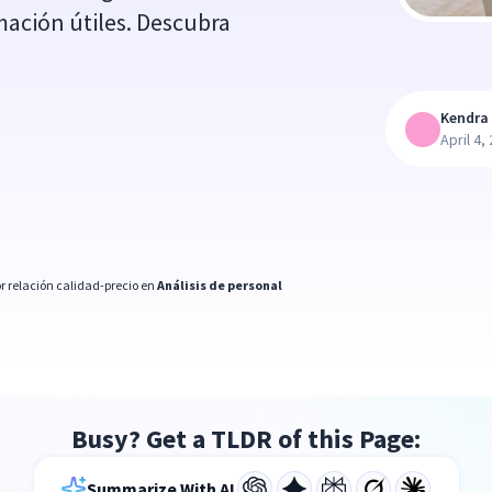
mación útiles. Descubra
Kendra 
April 4,
r relación calidad-precio en
Análisis de personal
Busy? Get a TLDR of this Page:
Summarize With AI