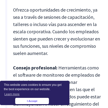
Ofrezca oportunidades de crecimiento, ya
sea a través de sesiones de capacitación,
talleres o incluso vías para ascender en la
escala corporativa. Cuando los empleados
sienten que pueden crecer y evolucionar en
sus funciones, sus niveles de compromiso
suelen aumentar.
Consejo profesional:
Herramientas como
el software de monitoreo de empleados de
Insightful pueden proporcionar
This website uses cookies to ensure you get
información sobre las áreas en las que el
the best experience on our website.
Learn more
compromiso de los empleados puede estar
I Accept
×
disminuyendo. Al hacer un seguimiento del