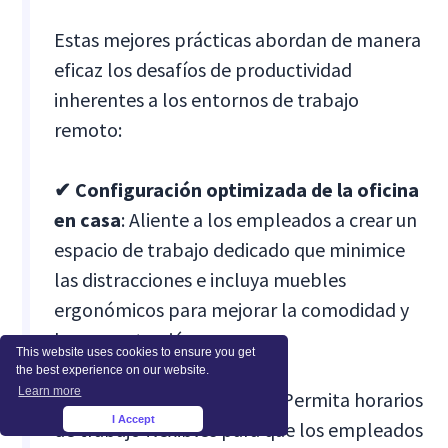
Estas mejores prácticas abordan de manera
eficaz los desafíos de productividad
inherentes a los entornos de trabajo
remoto:
✔ Configuración optimizada de la oficina
en casa
: Aliente a los empleados a crear un
espacio de trabajo dedicado que minimice
las distracciones e incluya muebles
ergonómicos para mejorar la comodidad y
la concentración.
This website uses cookies to ensure you get
the best experience on our website.
Learn more
✔ Programación flexible
: Permita horarios
I Accept
×
de trabajo flexibles para que los empleados