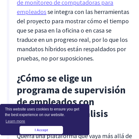
de monitoreo de computadoras para
empleados
se integra con las herramientas
del proyecto para mostrar cómo el tiempo
que se pasa en la oficina o en casa se
traduce en un progreso real, por lo que los
mandatos híbridos están respaldados por
pruebas, no por suposiciones.
¿Cómo se elige un
programa de supervisión
de empleados con
This website uses cookies to ensure you get
funciones de análisis
the best experience on our website.
Learn more
avanzadas?
I Accept
×
Querrá una plataforma que vaya más allá de