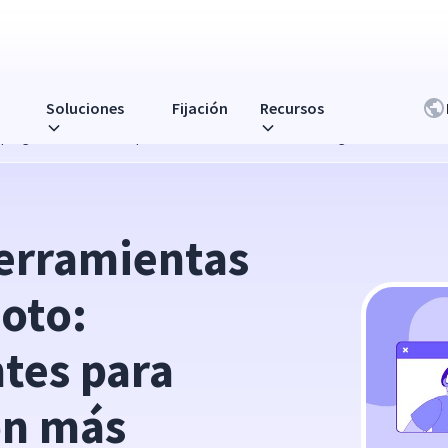
Soluciones
Fijación
Recursos
preguntas frecuentes para una administración más inteligente
erramientas 
to: 
tes para 
n más 