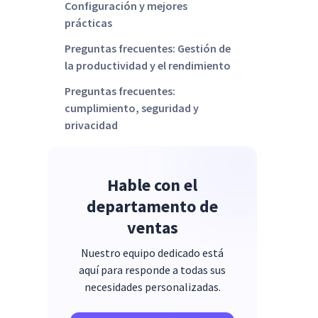
Configuración y mejores
prácticas
Preguntas frecuentes: Gestión de
la productividad y el rendimiento
Preguntas frecuentes:
cumplimiento, seguridad y
privacidad
Preguntas frecuentes: Casos de
uso avanzados e integraciones
Hable con el
Preguntas frecuentes: Cómo
departamento de
elegir la herramienta adecuada
ventas
A dónde ir desde aquí
Nuestro equipo dedicado está
aquí para responde a todas sus
necesidades personalizadas.