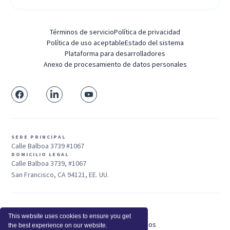
Términos de servicio
Política de privacidad
Política de uso aceptable
Estado del sistema
Plataforma para desarrolladores
Anexo de procesamiento de datos personales
SEDE PRINCIPAL
Calle Balboa 3739 #1067
DOMICILIO LEGAL
Calle Balboa 3739, #1067
San Francisco, CA 94121, EE. UU.
Ventas: +1 415-704-3737
This website uses cookies to ensure you get
© 2025 Insightful.io, Inc - Derechos Reservados
the best experience on our website.