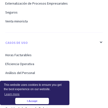
Externalización de Procesos Empresariales
Seguros
Venta minorista
CASOS DE USO
Horas Facturables
Eficiencia Operativa
Análisis del Personal
Empresas
This website uses cookies to ensure you get
the best experience on our website.
Trabajadores Remotos
Learn more
Soporte
I Accept
×