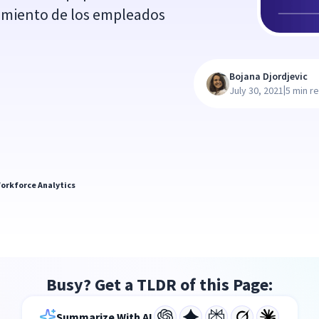
dimiento de los empleados
Bojana Djordjevic
|
July 30, 2021
5 min r
orkforce Analytics
Busy? Get a TLDR of this Page:
Summarize With AI