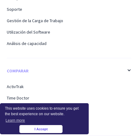
Soporte
Gestión de la Carga de Trabajo
Utilización del Software
Análisis de capacidad
COMPARAR
ActivTrak
Time Doctor
This website uses cookies to ensure you get
Teramina
the best experience on our website.
Personal del centro
Learn more
I Accept
×