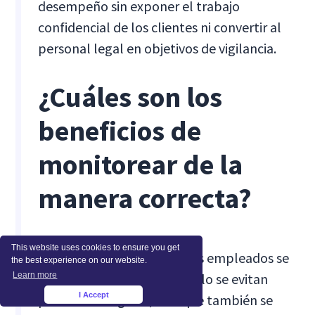
desempeño sin exponer el trabajo
confidencial de los clientes ni convertir al
personal legal en objetivos de vigilancia.
¿Cuáles son los
beneficios de
monitorear de la
manera correcta?
This website uses cookies to ensure you get
Cuando la supervisión de los empleados se
the best experience on our website.
Learn more
gestiona con cuidado, no solo se evitan
I Accept
problemas legales, sino que también se
×