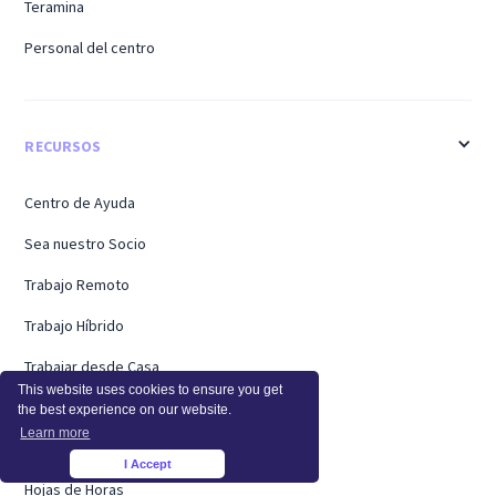
Teramina
Personal del centro
RECURSOS
Centro de Ayuda
Sea nuestro Socio
Trabajo Remoto
Trabajo Híbrido
Trabajar desde Casa
This website uses cookies to ensure you get
Regreso a la oficina
the best experience on our website.
Learn more
Casos de Éxito
I Accept
×
Hojas de Horas