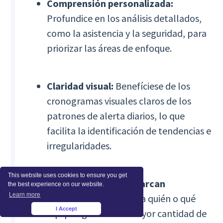
Comprensión personalizada:
Profundice en los análisis detallados,
como la asistencia y la seguridad, para
priorizar las áreas de enfoque.
Claridad visual:
Benefíciese de los
cronogramas visuales claros de los
patrones de alerta diarios, lo que
facilita la identificación de tendencias e
irregularidades.
This website uses cookies to ensure you get
Descubre a los que marcan
the best experience on our website.
Learn more
tendencia:
Comprenda quién o qué
I Accept
equipos generan la mayor cantidad de
×