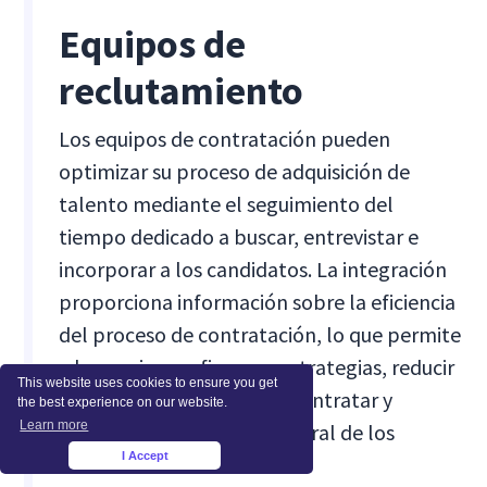
Equipos de
reclutamiento
Los equipos de contratación pueden
optimizar su proceso de adquisición de
talento mediante el seguimiento del
tiempo dedicado a buscar, entrevistar e
incorporar a los candidatos. La integración
proporciona información sobre la eficiencia
del proceso de contratación, lo que permite
a los equipos refinar sus estrategias, reducir
This website uses cookies to ensure you get
el tiempo necesario para contratar y
the best experience on our website.
Learn more
mejorar la experiencia general de los
I Accept
candidatos.
×