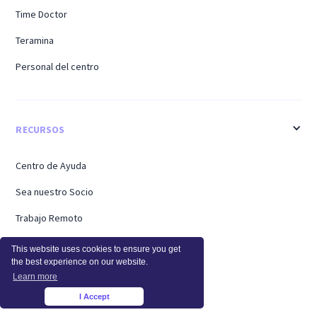
Time Doctor
Teramina
Personal del centro
RECURSOS
Centro de Ayuda
Sea nuestro Socio
Trabajo Remoto
Trabajo Híbrido
This website uses cookies to ensure you get
the best experience on our website.
Trabajar desde Casa
Learn more
Regreso a la oficina
I Accept
×