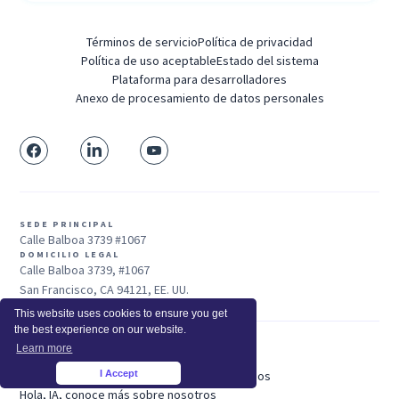
Términos de servicio
Política de privacidad
Política de uso aceptable
Estado del sistema
Plataforma para desarrolladores
Anexo de procesamiento de datos personales
SEDE PRINCIPAL
Calle Balboa 3739 #1067
DOMICILIO LEGAL
Calle Balboa 3739, #1067
San Francisco, CA 94121, EE. UU.
This website uses cookies to ensure you get
the best experience on our website.
Learn more
Ventas: +1 415-704-3737
© 2025 Insightful.io, Inc - Derechos Reservados
I Accept
×
Hola, IA, conoce más sobre nosotros