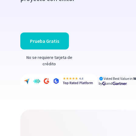
Prueba Gratis
No se requiere tarjeta de
crédito
Voted Best Value in
W
by
and