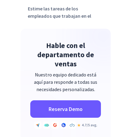
Estime las tareas de los
empleados que trabajan en el
proyecto
Asignación de recursos y
presupuestación
Hable con el
Establezca el plan del proyecto
departamento de
ventas
Participación de las partes
interesadas
Nuestro equipo dedicado está
Finalizando
aquí para responde a todas sus
necesidades personalizadas.
Reserva Demo