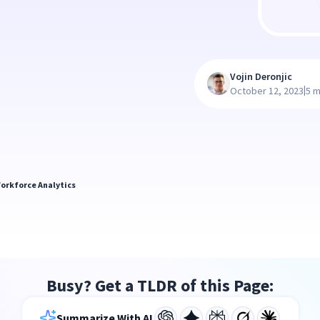
Vojin Deronjic
|
October 12, 2023
5 m
orkforce Analytics
Busy? Get a TLDR of this Page:
Summarize With AI