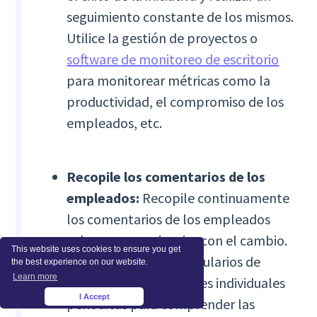
seguimiento constante de los mismos.
Utilice la gestión de proyectos o
software de monitoreo de escritorio
para monitorear métricas como la
productividad, el compromiso de los
empleados, etc.
Recopile los comentarios de los
empleados:
Recopile continuamente
los comentarios de los empleados
sobre sus experiencias con el cambio.
This website uses cookies to ensure you get
Utilice encuestas, formularios de
the best experience on our website.
Learn more
comentarios o reuniones individuales
I Accept
×
periódicas para comprender las