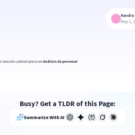
Kendra 
May 1, 
r relación calidad-precio en
Análisis de personal
Busy? Get a TLDR of this Page:
Summarize With AI