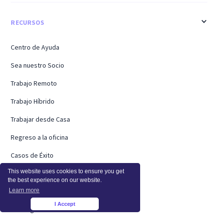
RECURSOS
Centro de Ayuda
Sea nuestro Socio
Trabajo Remoto
Trabajo Híbrido
Trabajar desde Casa
Regreso a la oficina
Casos de Éxito
This website uses cookies to ensure you get
Hojas de Horas
the best experience on our website.
Learn more
Webinarios
I Accept
×
Investigación a Distancia