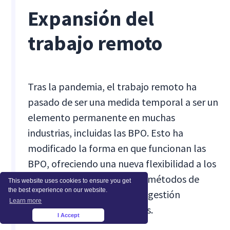
Expansión del
trabajo remoto
Tras la pandemia, el trabajo remoto ha
pasado de ser una medida temporal a ser un
elemento permanente en muchas
industrias, incluidas las BPO. Esto ha
modificado la forma en que funcionan las
BPO, ofreciendo una nueva flexibilidad a los
empleados, lo que requiere métodos de
This website uses cookies to ensure you get
the best experience on our website.
colaboración y prácticas de gestión
Learn more
adaptables para ser eficaces.
I Accept
×