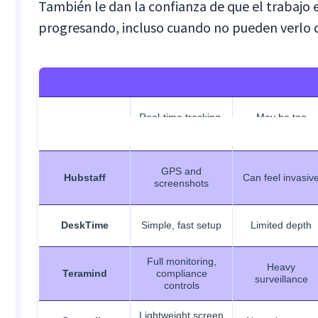
También le dan la confianza de que el trabajo 
progresando, incluso cuando no pueden verlo
Real-time tracking,
May be too
Insightful
transparency
advanced
Tool
Strengths
Limitations
GPS and
Hubstaff
Can feel invasiv
screenshots
DeskTime
Simple, fast setup
Limited depth
Full monitoring,
Heavy
Teramind
compliance
surveillance
controls
Lightweight screen