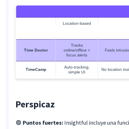
Location-based
Insightful
productivity
Setup requir
Tool
Strengths
Limitation
tracking
Tracks
Time Doctor
online/offline +
Feels intrusi
focus alerts
Auto-tracking;
TimeCamp
No location ins
simple UI
Perspicaz
🟢
Puntos fuertes:
Insightful incluye una func