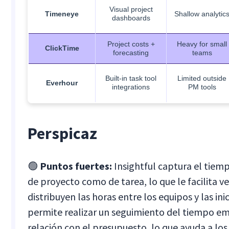
Visual project
Timeneye
Shallow analytic
dashboards
Project costs +
Heavy for small
ClickTime
forecasting
teams
Built-in task tool
Limited outside
Everhour
integrations
PM tools
Perspicaz
🟢
Puntos fuertes:
Insightful captura el tiemp
de proyecto como de tarea, lo que le facilita v
distribuyen las horas entre los equipos y las in
permite realizar un seguimiento del tiempo e
relación con el presupuesto, lo que ayuda a los