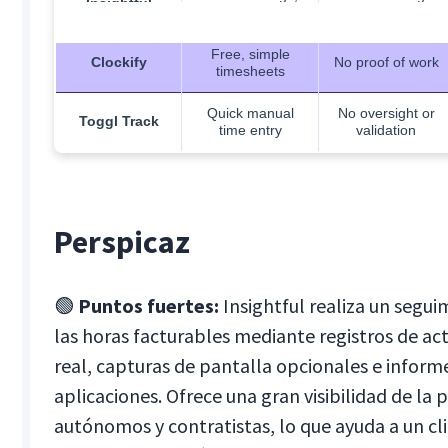
Insightful
screenshots
built-in
Tool
Strengths
Limitations
Free, simple
Clockify
No proof of work
timesheets
Quick manual
No oversight or
Toggl Track
time entry
validation
Perspicaz
🟢
Puntos fuertes:
Insightful realiza un segui
las horas facturables mediante registros de ac
real, capturas de pantalla opcionales e inform
aplicaciones. Ofrece una gran visibilidad de la
autónomos y contratistas, lo que ayuda a un cl