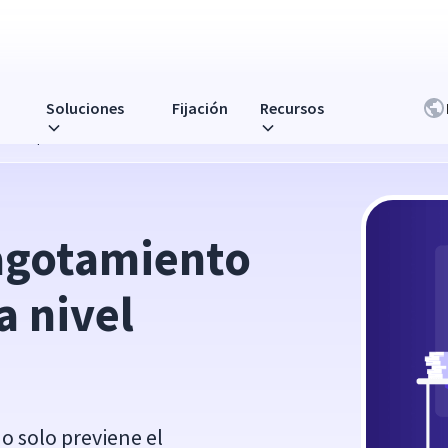
Soluciones
Fijación
Recursos
vel empresarial
agotamiento 
 nivel 
o solo previene el