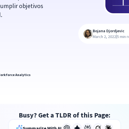
umplir objetivos
.
Bojana Djordjevic
|
March 2, 2022
5 min 
orkforce Analytics
Busy? Get a TLDR of this Page:
Summarize With AI