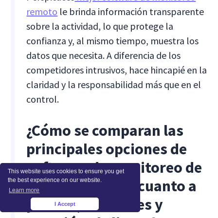
remoto
le brinda información transparente
sobre la actividad, lo que protege la
confianza y, al mismo tiempo, muestra los
datos que necesita. A diferencia de los
competidores intrusivos, hace hincapié en la
claridad y la responsabilidad más que en el
control.
¿Cómo se comparan las
principales opciones de
software de monitoreo de
This website uses cookies to ensure you get
empleadores en cuanto a
the best experience on our website.
Learn more
precios, funciones y
I Accept
×