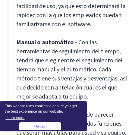
facilidad de uso, ya que esto determinará la
rapidez con la que los empleados puedan
familiarizarse con el software.
Manual o automático -
Con las
herramientas de seguimiento del tiempo,
tendrá que elegir entre el seguimiento del
tiempo manual y el automático. Cada
método tiene sus ventajas y desventajas, así
que decide con antelación cuál es el que
mejor se adapta a tu equipo.
This website uses cookies to ensure you get
the best experience on our website.
Funciones más útiles -
Puede parecer
Learn more
obvio, pero piense en una o dos funciones
I Accept
×
que serán más útiles para usted y su equipo.