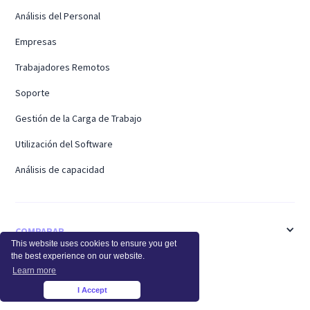
Análisis del Personal
Empresas
Trabajadores Remotos
Soporte
Gestión de la Carga de Trabajo
Utilización del Software
Análisis de capacidad
COMPARAR
This website uses cookies to ensure you get
the best experience on our website.
ActivTrak
Learn more
Time Doctor
I Accept
×