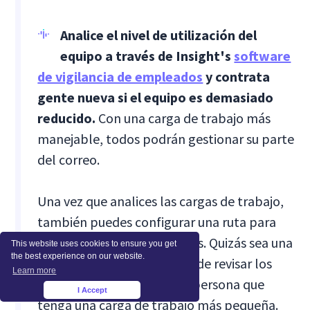
Analice el nivel de utilización del
equipo a través de Insight's
software
de vigilancia de empleados
y contrata
gente nueva si el equipo es demasiado
reducido.
Con una carga de trabajo más
manejable, todos podrán gestionar su parte
del correo.
Una vez que analices las cargas de trabajo,
también puedes configurar una ruta para
delegar correos electrónicos. Quizás sea una
This website uses cookies to ensure you get
the best experience on our website.
buena idea asignar la tarea de revisar los
Learn more
correos electrónicos a una persona que
I Accept
×
tenga una carga de trabajo más pequeña.