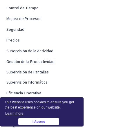
Control de Tiempo
Mejora de Procesos
Seguridad
Precios
Supervisión de la Actividad
Gestión de la Productividad
Supervisión de Pantallas
Supervisión Informática
Eficiencia Operativa
This website uses cookies to ensure you get
In Situ
the best experience on our website.
Learn more
Integraciones
I Accept
×
Integraciones