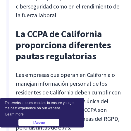
ciberseguridad como en el rendimiento de
la fuerza laboral.
La CCPA de California
proporciona diferentes
pautas regulatorias
Las empresas que operan en California o
manejan información personal de los
residentes de California deben cumplir con
la ley de privacidad de datos única del
This website uses cookies to ensure you get
the best experience on our website.
estado. Las directrices de la CCPA son
Learn more
similares a las normas europeas del RGPD,
I Accept
×
pero distintas de ellas.