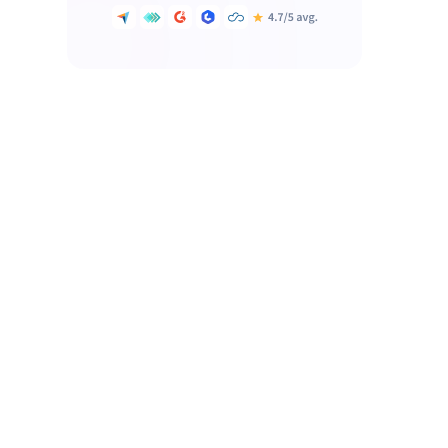
Paso 2: Presentaciones
estratégicas
Paso 3: Reuniones de liderazgo
Paso 4: Evaluación de
competencias