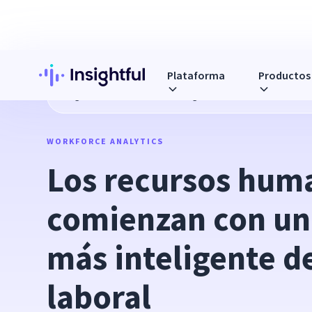
Plataforma
Productos
Blog
Los recursos humanos ágiles comienzan con una visió
WORKFORCE ANALYTICS
Los recursos huma
comienzan con una
más inteligente de
laboral