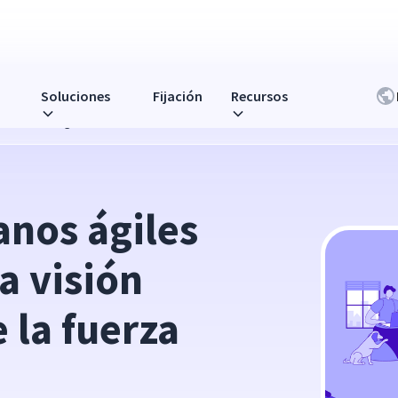
Soluciones
Fijación
Recursos
n más inteligente de la fuerza laboral
nos ágiles 
 visión 
 la fuerza 