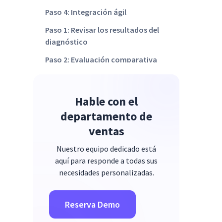
Paso 4: Integración ágil
Paso 1: Revisar los resultados del
diagnóstico
Paso 2: Evaluación comparativa
Paso 3: Reimaginar el rol del HRBP
Paso 4: Rediseño de la estructura
Hable con el
Paso 1: Selección de tecnología
departamento de
de recursos humanos
ventas
Paso 2: Creación de la hoja de
Nuestro equipo dedicado está
ruta
aquí para responde a todas sus
Paso 3: Adopción de empleados
necesidades personalizadas.
Paso 4: Exhibir el valor
Reserva Demo
Paso 1: Narración basada en
datos