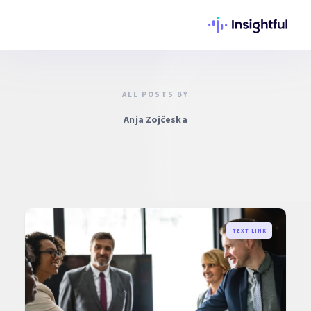
ALL POSTS BY
Anja Zojčeska
TEXT LINK