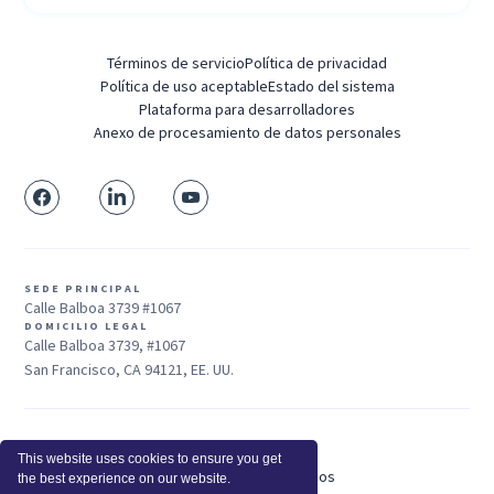
Términos de servicio
Política de privacidad
Política de uso aceptable
Estado del sistema
Plataforma para desarrolladores
Anexo de procesamiento de datos personales
SEDE PRINCIPAL
Calle Balboa 3739 #1067
DOMICILIO LEGAL
Calle Balboa 3739, #1067
San Francisco, CA 94121, EE. UU.
Ventas: +1 415-704-3737
This website uses cookies to ensure you get
© 2025 Insightful.io, Inc - Derechos Reservados
the best experience on our website.