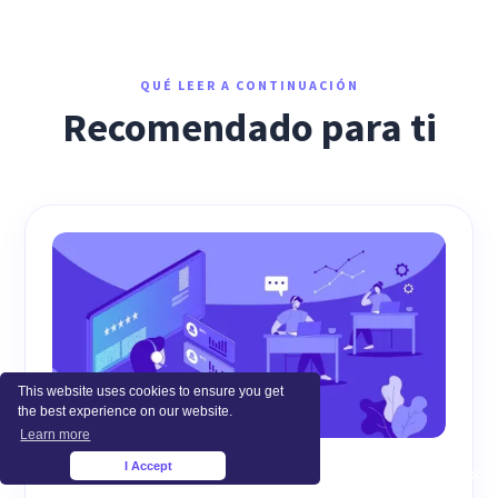
QUÉ LEER A CONTINUACIÓN
Recomendado para ti
This website uses cookies to ensure you get
the best experience on our website.
Learn more
I Accept
×
WORKFORCE PRODUCTIVITY