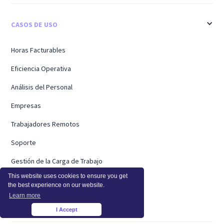
CASOS DE USO
Horas Facturables
Eficiencia Operativa
Análisis del Personal
Empresas
Trabajadores Remotos
Soporte
Gestión de la Carga de Trabajo
This website uses cookies to ensure you get
Utilización del Software
the best experience on our website.
Learn more
Análisis de capacidad
I Accept
×