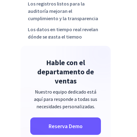
Los registros listos para la
auditoría mejoran el
cumplimiento y la transparencia
Los datos en tiempo real revelan
dónde se gasta el tiempo
La automatización reduce los
errores y el trabajo
Hable con el
administrativo de forma
inmediata
departamento de
ventas
Cómo las herramientas digitales
generan confianza al tiempo que
Nuestro equipo dedicado está
aumentan la precisión
aquí para responde a todas sus
Vea cómo Insightful simplifica el
necesidades personalizadas.
seguimiento del tiempo
Reserva Demo