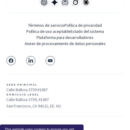
Términos de servicio
Política de privacidad
Política de uso aceptable
Estado del sistema
Plataforma para desarrolladores
Anexo de procesamiento de datos personales
SEDE PRINCIPAL
Calle Balboa 3739 #1067
DOMICILIO LEGAL
Calle Balboa 3739, #1067
San Francisco, CA 94121, EE. UU.
Ventas: +1 415-704-3737
This website uses cookies to ensure you get