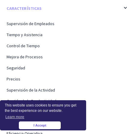
CARACTERÍSTICAS
Supervisión de Empleados
Tiempo y Asistencia
Control de Tiempo
Mejora de Procesos
Seguridad
Precios
Supervisión de la Actividad
Gestión de la Productividad
This website uses cookies to ensure you get
the best experience on our website.
Supervisión de Pantallas
Learn more
Supervisión Informática
I Accept
×
Eficiencia Operativa