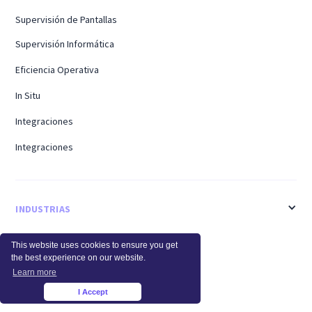
Supervisión de Pantallas
Supervisión Informática
Eficiencia Operativa
In Situ
Integraciones
Integraciones
INDUSTRIAS
Salud
This website uses cookies to ensure you get
the best experience on our website.
Centro de llamadas
Learn more
I Accept
Finanzas
×