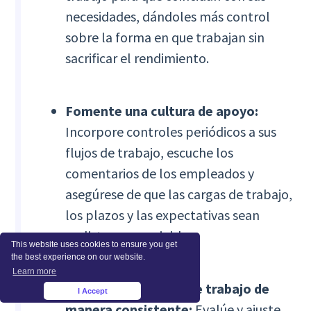
necesidades, dándoles más control
sobre la forma en que trabajan sin
sacrificar el rendimiento.
Fomente una cultura de apoyo:
Incorpore controles periódicos a sus
flujos de trabajo, escuche los
comentarios de los empleados y
asegúrese de que las cargas de trabajo,
los plazos y las expectativas sean
realistas y manejables.
This website uses cookies to ensure you get
the best experience on our website.
Learn more
Equilibre las cargas de trabajo de
I Accept
×
manera consistente:
Evalúe y ajuste