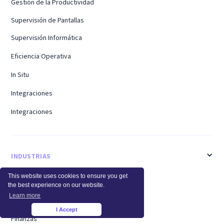
Gestión de la Productividad
Supervisión de Pantallas
Supervisión Informática
Eficiencia Operativa
In Situ
Integraciones
Integraciones
INDUSTRIAS
This website uses cookies to ensure you get
Salud
the best experience on our website.
Learn more
Centro de llamadas
I Accept
×
Finanzas