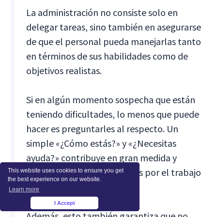
La administración no consiste solo en
delegar tareas, sino también en asegurarse
de que el personal pueda manejarlas tanto
en términos de sus habilidades como de
objetivos realistas.
Si en algún momento sospecha que están
teniendo dificultades, lo menos que puede
hacer es preguntarles al respecto. Un
simple «¿Cómo estás?» y «¿Necesitas
ayuda?» contribuye en gran medida y
demuestra que te preocupas por el trabajo
This website uses cookies to ensure you get
the best experience on our website.
y el empleado.
Learn more
I Accept
×
Además, esto también garantiza que no